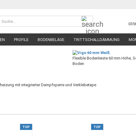
Suche...
035
TEN
PROFILE
BODENBELÄGE
TRITTSCHALLDÄMMUNG
MO
Flexible Bodenleiste 60 mm Höhe, S
Boden
eizung mit integrierter Dampfsperre und Verklebetape
TOP
TOP