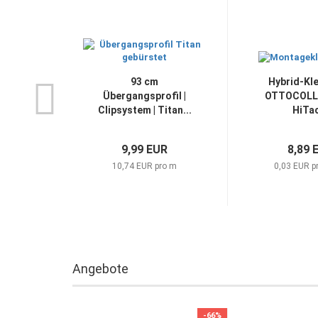
93 cm
Hybrid-Kle
Übergangsprofil |
OTTOCOLL
Clipsystem | Titan...
HiTac
9,99 EUR
8,89 
10,74 EUR pro m
0,03 EUR p
Angebote
-66%