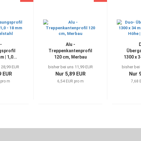
-
Alu -
sprofil
Treppenkantenprofil
Überga
 | 1,0...
120 cm, Merbau
1300 x 3
s 28,99 EUR
bisher bei uns 11,99 EUR
bisher bei
9 EUR
Nur 5,89 EUR
Nur 
 pro m
6,54 EUR pro m
7,68 