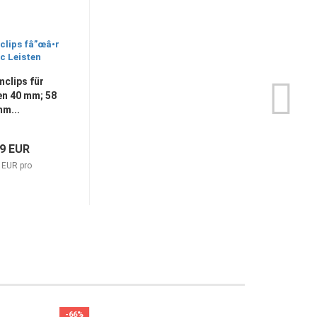
clips für
en 40 mm; 58
m...
99 EUR
 EUR pro
-66%