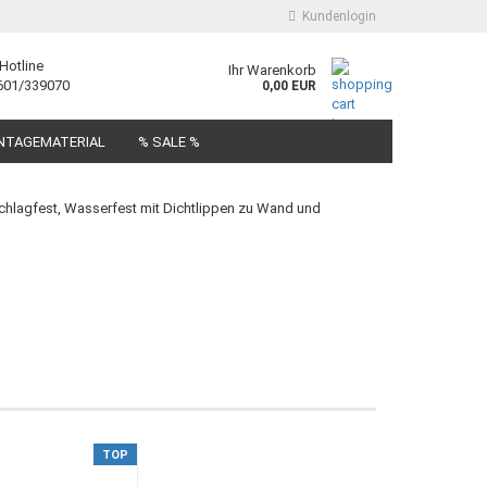
Kundenlogin
Hotline
Ihr Warenkorb
601/339070
0,00 EUR
E-Mail
NTAGEMATERIAL
% SALE %
Passwort
chlagfest, Wasserfest mit Dichtlippen zu Wand und
Konto erstellen
Passwort vergessen?
TOP