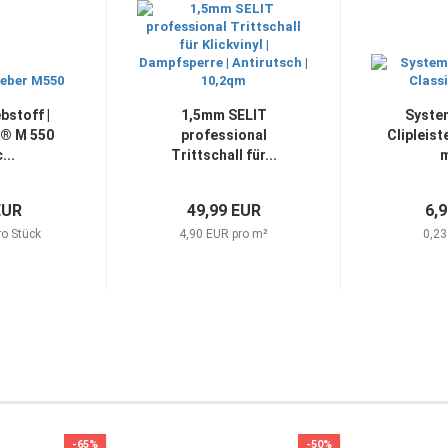
bstoff |
1,5mm SELIT
System
® M 550
professional
Clipleist
...
Trittschall für...
m
EUR
49,99 EUR
6,
ro Stück
4,90 EUR pro m²
0,23
-65%
-50%