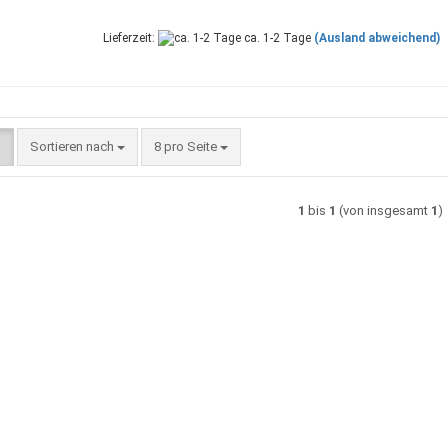
Lieferzeit:
ca. 1-2 Tage
(Ausland abweichend)
Sortieren nach
pro Seite
Sortieren nach
8 pro Seite
1
bis
1
(von insgesamt
1
)