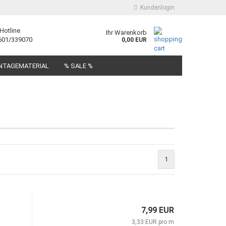
Kundenlogin
Hotline
Ihr Warenkorb
601/339070
0,00 EUR
E-Mail
NTAGEMATERIAL
% SALE %
Passwort
Konto erstellen
1
Passwort vergessen?
7,99 EUR
3,33 EUR pro m