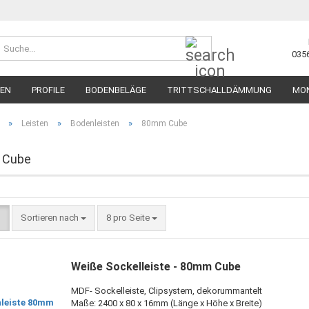
Suche...
035
TEN
PROFILE
BODENBELÄGE
TRITTSCHALLDÄMMUNG
MO
»
»
»
Leisten
Bodenleisten
80mm Cube
 Cube
Sortieren nach
pro Seite
Sortieren nach
8 pro Seite
Weiße Sockelleiste - 80mm Cube
MDF- Sockelleiste, Clipsystem, dekorummantelt
Maße: 2400 x 80 x 16mm (Länge x Höhe x Breite)