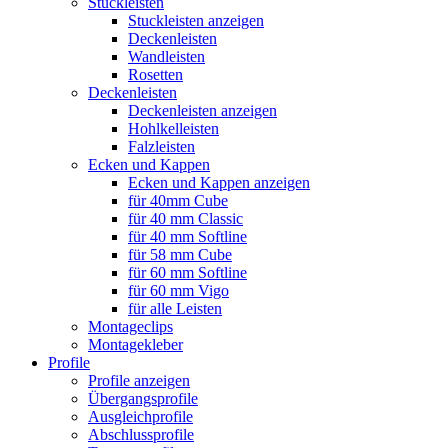
Stuckleisten
Stuckleisten anzeigen
Deckenleisten
Wandleisten
Rosetten
Deckenleisten
Deckenleisten anzeigen
Hohlkelleisten
Falzleisten
Ecken und Kappen
Ecken und Kappen anzeigen
für 40mm Cube
für 40 mm Classic
für 40 mm Softline
für 58 mm Cube
für 60 mm Softline
für 60 mm Vigo
für alle Leisten
Montageclips
Montagekleber
Profile
Profile anzeigen
Übergangsprofile
Ausgleichprofile
Abschlussprofile