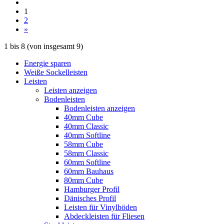
1
2
»
1
bis
8
(von insgesamt
9
)
Energie sparen
Weiße Sockelleisten
Leisten
Leisten anzeigen
Bodenleisten
Bodenleisten anzeigen
40mm Cube
40mm Classic
40mm Softline
58mm Cube
58mm Classic
60mm Softline
60mm Bauhaus
80mm Cube
Hamburger Profil
Dänisches Profil
Leisten für Vinylböden
Abdeckleisten für Fliesen