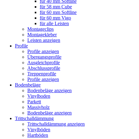
für 40 mm Softline
für 58 mm Cube
für 60 mm Softline
für 60 mm Vigo
für alle Leisten
Montageclips
Montagekleber
Leisten anzeigen
Profile
Profile anzeigen
Übergangsprofile
Ausgleichprofile
Abschlussprofile
Treppenprofile
Profile anzeigen
Bodenbeläge
Bodenbeläge anzeigen
Vinylboden
Parkett
Massivholz
Bodenbeläge anzeigen
Trittschalldämmung
Trittschalldämmung anzeigen
Vinylböden
Hartböden