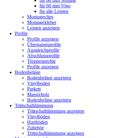
für 60 mm Softline
für 60 mm Vigo
für alle Leisten
Montageclips
Montagekleber
Leisten anzeigen
Profile
Profile anzeigen
Übergangsprofile
Ausgleichprofile
Abschlussprofile
Treppenprofile
Profile anzeigen
Bodenbeläge
Bodenbeläge anzeigen
Vinylboden
Parkett
Massivholz
Bodenbeläge anzeigen
Trittschalldämmung
Trittschalldämmung anzeigen
Vinylböden
Hartböden
Zubehör
Trittschalldämmung anzeigen