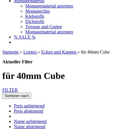
Montagematerial
Montagematerial anzeigen
Montageclips
Klebstoffe
Dichstoffe
Terrasse und Garten
Montagematerial anzeigen
% SALE %
Startseite
»
Leisten
»
Ecken und Kappen
»
für 40mm Cube
Aktueller Filter
für 40mm Cube
FILTER
Sortieren nach
Preis aufsteigend
Preis absteigend
Name aufsteigend
Name absteigend