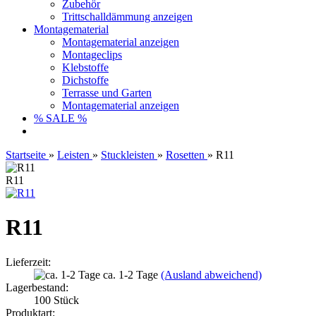
Zubehör
Trittschalldämmung anzeigen
Montagematerial
Montagematerial anzeigen
Montageclips
Klebstoffe
Dichstoffe
Terrasse und Garten
Montagematerial anzeigen
% SALE %
Startseite
»
Leisten
»
Stuckleisten
»
Rosetten
»
R11
R11
R11
Lieferzeit:
ca. 1-2 Tage
(Ausland abweichend)
Lagerbestand:
100
Stück
Produktart: