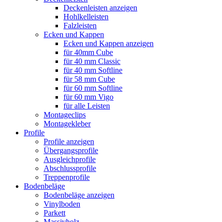
Deckenleisten anzeigen
Hohlkelleisten
Falzleisten
Ecken und Kappen
Ecken und Kappen anzeigen
für 40mm Cube
für 40 mm Classic
für 40 mm Softline
für 58 mm Cube
für 60 mm Softline
für 60 mm Vigo
für alle Leisten
Montageclips
Montagekleber
Profile
Profile anzeigen
Übergangsprofile
Ausgleichprofile
Abschlussprofile
Treppenprofile
Bodenbeläge
Bodenbeläge anzeigen
Vinylboden
Parkett
Massivholz