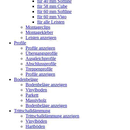
für 40 mm Softline
für 58 mm Cube
für 60 mm Softline
für 60 mm Vigo
für alle Leisten
Montageclips
Montagekleber
Leisten anzeigen
Profile
Profile anzeigen
Übergangsprofile
Ausgleichprofile
Abschlussprofile
Treppenprofile
Profile anzeigen
Bodenbeläge
Bodenbeläge anzeigen
Vinylboden
Parkett
Massivholz
Bodenbeläge anzeigen
Trittschalldämmung
Trittschalldämmung anzeigen
Vinylböden
Hartböden