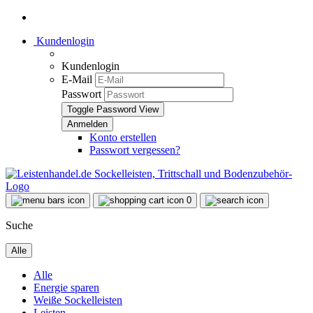
Kundenlogin
Kundenlogin
E-Mail
Passwort
Toggle Password View
Konto erstellen
Passwort vergessen?
0
Suche
Alle
Alle
Energie sparen
Weiße Sockelleisten
Leisten