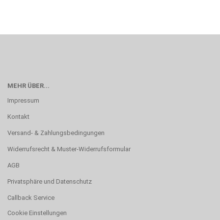
MEHR ÜBER...
Impressum
Kontakt
Versand- & Zahlungsbedingungen
Widerrufsrecht & Muster-Widerrufsformular
AGB
Privatsphäre und Datenschutz
Callback Service
Cookie Einstellungen