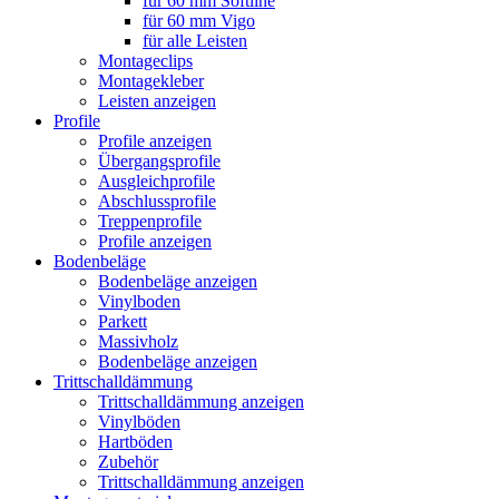
für 60 mm Softline
für 60 mm Vigo
für alle Leisten
Montageclips
Montagekleber
Leisten anzeigen
Profile
Profile anzeigen
Übergangsprofile
Ausgleichprofile
Abschlussprofile
Treppenprofile
Profile anzeigen
Bodenbeläge
Bodenbeläge anzeigen
Vinylboden
Parkett
Massivholz
Bodenbeläge anzeigen
Trittschalldämmung
Trittschalldämmung anzeigen
Vinylböden
Hartböden
Zubehör
Trittschalldämmung anzeigen